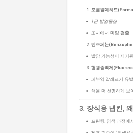
포름알데히드(Formal
1군 발암물질
조사에서
미량 검출
벤조페논(Benzophen
발암 가능성이 제기된
형광증백제(Fluorescen
피부염·알레르기 유발
색을 더 선명하게 보
3. 장식용 냅킨, 
프린팅, 염색 과정에
제조 기준이 “위생용