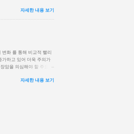
 노선 최저가 LA 606,000
자세한 내용 보기
 나리타 230,400원 홍콩
왕복 총액 기준 최저가) 노선 할
00원 방콕 446,400원 다낭
아 노선: 2026년 3월 28일까
어프레미아 홈페이지 신규 가입
 추가 혜택 항공권 예매 고객이
 변화 를 통해 비교적 빨리
인천 출발 8개 전 노선 이코노
 증가하고 있어 더욱 주의가
LCOMEX eSIM 구매...
대장암을 의심해야 할 주요
 가늘어지는 형태 로 배출될
자세한 내용 보기
이 가늘게 나온다”고 설명.
 ✔ 3. 혈변(선홍색 또는 검
 복부 불편감 아랫배에 지속적으
이 체중이 떨어지는 경우 대장
상 에서 주로 발생했지만, 최
과 → 젊은 대장암 환자 수가
등이 지목됨. 🥗 대장암 예
 고지방·고칼로리 음식 줄이