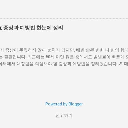
스 – 최대 84% 할인 왕복 총액 기준 최저가 (유류할증료 + 공항세 포함)
코 556,000원 호놀룰루 519,000원 방콕 242,400원 다낭 223,100원
 프리미엄 클래스 – 최대 20% 할인 할인코드 BLKFRI20 입력 시 적용 (
,000원 뉴욕 1,480,000원 샌프란시스코 1,256,000원 호놀룰루 1,004,0
 증상과 예방법 한눈에 정리
0원 홍콩 346,400원 📅 탑승 기간 미주 노선: 2026년 9월 30일까지 아시
모든 기간 예약 가능 → 탑승 제한 기간 없음! 🎁 신규 회원 혜택 에
LCOMEX’ 입력 시: 👉 이코노미 특가 운임 추가 5% 할인 📱 eSIM
 증상이 뚜렷하지 않아 놓치기 쉽지만, 배변 습관 변화 나 변의 형태
매 시 최대 30% 할인 제공 ✅ 총정리 기간: 11/17 ~ 11/30 대상: 
는 질환입니다. 최근에는 50세 미만 젊은 층에서도 발병률이 빠르게
미엄 최대 20% 할인 코드: BLKFRI20 신규 회원 추가 5% 할인 코드: WE
아래에서 대장암을 의심해야 할 증상과 예방법을 정리했습니다. 🔎 
 변이 갑자기 길고 얇아지는 경우 종양이 대장 내부를 좁히면 변이 길고
일대 위장관암센터 체치니 박사 역시 “대장 끝부분에 종양이 있으면 변
습관의 변화 화장실 가는 횟수 증가 또는 감소 갑작스러운 변비 또는 설사
변 피가 섞여 나오거나 대변 색이 비정상적으로 어두움. ✔ 4. 복통 ·
통증, 배불름 등이 나타남. ✔ 5. 이유 없는 체중 감소 식습관 변화 없
Powered by Blogger
경고 신호. 📈 젊은 층에서 빠르게 증가하는 대장암 과거에는 50세 이
 미만에서도 흔한 질환 으로 변화. 미국 캘리포니아대 연구팀 분석 결
신고하기
보다 45% 증가 원인으로는 높은 비만율 체내 지방 증가 고칼로리 식습관 
 식단 관리가 핵심 대장암은 식단에 민감하게 반응하는 암 으로 알려짐.