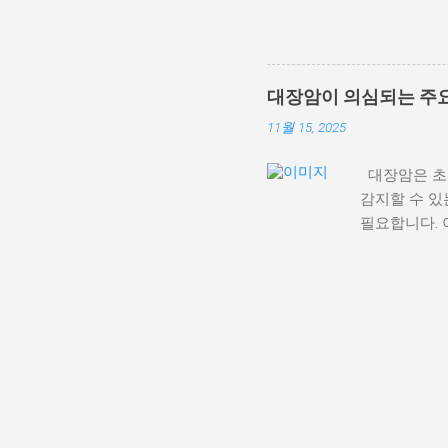
입니다. 🛫 ① 이코노미 클래
원 뉴욕 620,000원 샌프란시스
265,400원 💺 ② 와이드
인 적용 후 최저가 LA 1,336
대장암이 의심되는 주요
391,100원 나리타 315,40
11월 15, 2025
지 연휴·연말 성수기 포함 
후 14일 이내 할인코드 ‘WE
대장암은 초기
에어프레미아 앱에서 eSIM 구
감지할 수 있
미 최대 84% 할인 와이드 프리
필요합니다. 
증상 ✔ 1.
수 있음. 예
✔ 2. 배변 
은색), 점액
로 뻐근함, 
암의 중요한 
근에는 50세
약 30년 전
방법 ✔ 1.