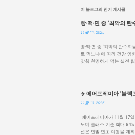
이 블로그의 인기 게시물
빵·떡·면 중 ‘최악의 
11월 11, 2025
빵·떡·면 중 ‘최악의 탄수
로 먹느냐 에 따라 건강 영향
맞춰 현명하게 먹는 실전 팁 
현명하게: 혈당지수(GI) 활
비교표 자주 묻는 질문(FA
장 피해야 할 탄수화물로 이
아니라 버터·마가린·쇼트닝 
✈️ 에어프레미아 ‘블랙프
최종당화산물(AGEs) 이 증
11월 13, 2025
가 높아 혈당 급상승(스파이
는 법: 혈당지수(GI) 활용
에어프레미아가 11월 17일
이 됩니다. 바꾸...
노미 클래스 기준 최대 84%
션은 연말·연초 여행을 계획