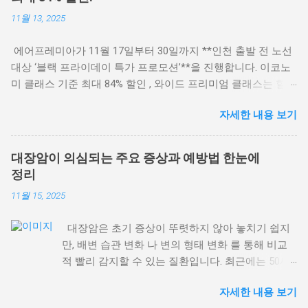
주 묻는 질문(FAQ) 의사들이 ‘빵’을 최악으로 꼽는 이유 여러 전
11월 13, 2025
문가들은 다이어트와 대사 건강 관점에서 빵 을 가장 피해야 할
탄수화물로 이야기합니다. 핵심 근거는 ① 재료 ② 조리 과정 ③
에어프레미아가 11월 17일부터 30일까지 **인천 출발 전 노선
혈당 영향 입니다. 재료 : 많은 빵에는 밀가루뿐 아니라 버터·마
대상 ‘블랙 프라이데이 특가 프로모션’**을 진행합니다. 이코노
가린·쇼트닝 등 포화·트랜스지방 이 들어가 혈관 건강에 부담을
미 클래스 기준 최대 84% 할인 , 와이드 프리미엄 클래스는 할인
줍니다. 조리 과정 : 고온으로 굽는 과정에서 최종당화산물
코드 적용 시 최대 20% 할인 이 제공됩니다. 이번 프로모션은 연
(AGEs) 이 증가해 세포와 혈관 손상, 노화·만성질환 위험을 높일
자세한 내용 보기
말·연초 여행을 계획하는 여행자에게 특히 유용하며, 성수기·연
수 있습니다. 혈당 영향 : 흰빵은 혈당지수(GI) 가 높아 혈당 급상
휴 포함 전 기간 예약 가능 하다는 점이 가장 큰 장점입니다. 🛫
승(스파이크)을 유발하고, 인슐린 과다 분비→체지방 축적 으로
① 이코노미 클래스 – 최대 84% 할인 왕복 총액 기준 최저가 (유
이어질 수 있습니다. 떡·면을 현명하게 먹는 법: 혈당지수(GI) 활
대장암이 의심되는 주요 증상과 예방법 한눈에
류할증료 + 공항세 포함) 노선 최저가 LA 606,000원 뉴욕
용 모든 탄수화물을 끊을 필요는 없습니다. 대신 GI가 낮은 대안
정리
620,000원 샌프란시스코 556,000원 호놀룰루 519,000원 방콕
으로 바꾸면 혈당과 체중 관리에 도움이 됩니다. 바꾸...
11월 15, 2025
242,400원 다낭 223,100원 나리타 230,400원 홍콩 265,400원 💺
② 와이드 프리미엄 클래스 – 최대 20% 할인 할인코드
대장암은 초기 증상이 뚜렷하지 않아 놓치기 쉽지
BLKFRI20 입력 시 적용 (왕복 총액 기준 최저가) 노선 할인 적용
만, 배변 습관 변화 나 변의 형태 변화 를 통해 비교
후 최저가 LA 1,336,000원 뉴욕 1,480,000원 샌프란시스코
적 빨리 감지할 수 있는 질환입니다. 최근에는 50세
1,256,000원 호놀룰루 1,004,000원 방콕 446,400원 다낭 391,100
미만 젊은 층에서도 발병률이 빠르게 증가하고 있어
원 나리타 315,400원 홍콩 346,400원 📅 탑승 기간 미주 노선:
자세한 내용 보기
더욱 주의가 필요합니다. 아래에서 대장암을 의심해
2026년 9월 30일까지 아시아 노선: 2026년 3월 28일까지 연휴·