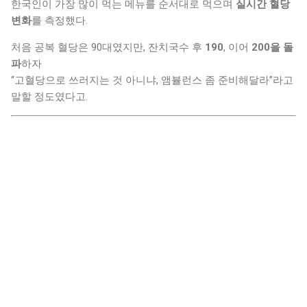
한국인이 가장 많이 먹는 메뉴를 순서대로 먹으며
실시간 혈당
변화
를 측정했다.
처음 공복 혈당은 90대였지만, 잔치국수 후
190
, 이어
200을 돌
파
하자
“고혈당으로 쓰러지는 것 아니냐, 앰뷸런스 좀 준비해달라”라고
말할 정도였다고.