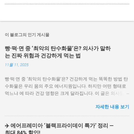
이 블로그의 인기 게시물
빵·떡·면 중 ‘최악의 탄수화물’은? 의사가 말하
는 진짜 위험과 건강하게 먹는 법
11월 11, 2025
빵·떡·면 중 ‘최악의 탄수화물’은? 건강하게 먹는 똑똑한 방법 탄
수화물은 우리 몸의 주요 에너지원입니다. 하지만 어떤 형태로
먹느냐 에 따라 건강 영향은 크게 달라집니다. 이 글은 의사들이
꼽은 ‘최악의 탄수화물’과 함께, 떡·면을 혈당지수(GI) 에 맞춰 현
자세한 내용 보기
명하게 먹는 실전 팁 을 한눈에 정리합니다. 업데이트: 2025-11-
11 목차 의사들이 ‘빵’을 최악으로 꼽는 이유 떡·면을 현명하게:
혈당지수(GI) 활용하기 면 요리 실전 팁: 단백질·채소로 혈당 완
✈️ 에어프레미아 ‘블랙프라이데이 특가’ 정리 —
화 빵을 꼭 먹고 싶다면: 섬유질과 함께 한눈에 보는 비교표 자
최대 84% 할인!