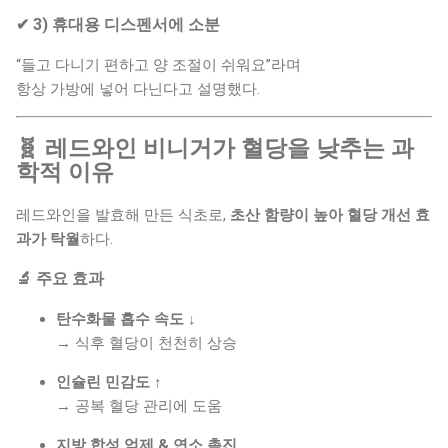
✔ 3) 휴대용 디스펜서에 소분
“들고 다니기 편하고 양 조절이 쉬워요”라며
항상 가방에 넣어 다닌다고 설명했다.
🧬 레드와인 비니거가 혈당을 낮추는 과
학적 이유
레드와인을 발효해 만든 식초로,
초산 함량이 높아 혈당 개선 효
과가 탁월
하다.
🔬 주요 효과
탄수화물 흡수 속도 ↓
→ 식후 혈당이 천천히 상승
인슐린 민감도 ↑
→ 공복 혈당 관리에 도움
지방 합성 억제 & 연소 촉진