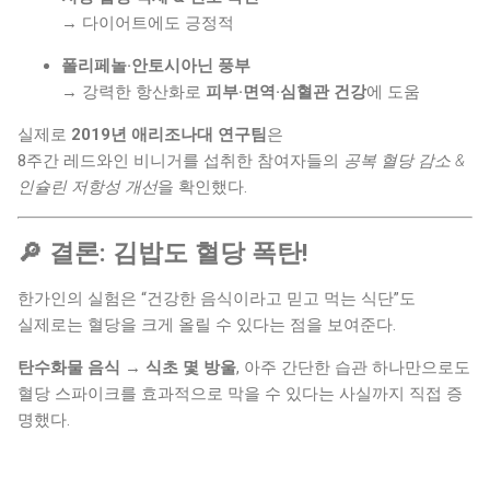
→ 다이어트에도 긍정적
폴리페놀·안토시아닌 풍부
→ 강력한 항산화로
피부·면역·심혈관 건강
에 도움
실제로
2019년 애리조나대 연구팀
은
8주간 레드와인 비니거를 섭취한 참여자들의
공복 혈당 감소 &
인슐린 저항성 개선
을 확인했다.
🔎 결론: 김밥도 혈당 폭탄!
한가인의 실험은 “건강한 음식이라고 믿고 먹는 식단”도
실제로는 혈당을 크게 올릴 수 있다는 점을 보여준다.
탄수화물 음식 → 식초 몇 방울
, 아주 간단한 습관 하나만으로도
혈당 스파이크를 효과적으로 막을 수 있다는 사실까지 직접 증
명했다.