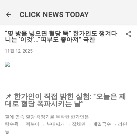
기본 콘텐츠로 건너뛰기
CLICK NEWS TODAY
“몇 방울 넣으면 혈당 뚝” 한가인도 챙겨다
니는 ‘이것’…“피부도 좋아져” 극찬
11월 12, 2025
📌 한가인이 직접 밝힌 실험: “오늘은 제
대로 혈당 폭파시키는 날”
팔에 연속 혈당 측정기를 부착한 한가인은
탕수육 → 떡볶이 → 부대찌개 → 잡채면 → 메밀국수 → 라면
등